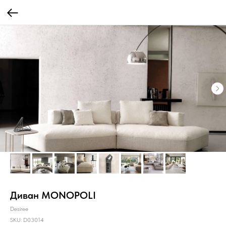
Диван MONOPOLI
Desiree
SKU:
D03014