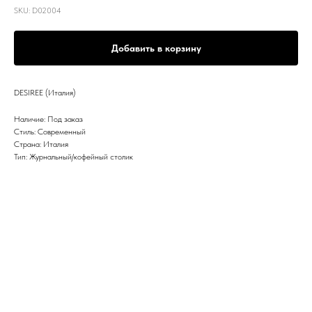
SKU:
D02004
Добавить в корзину
DESIREE (Италия)
Наличие: Под заказ
Стиль: Современный
Страна: Италия
Тип: Журнальный/кофейный столик