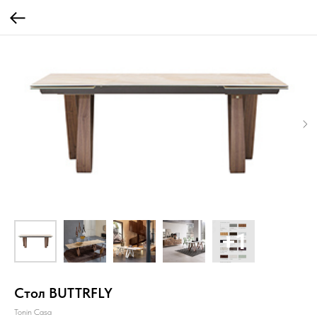
Cтол BUTTRFLY
Tonin Casa