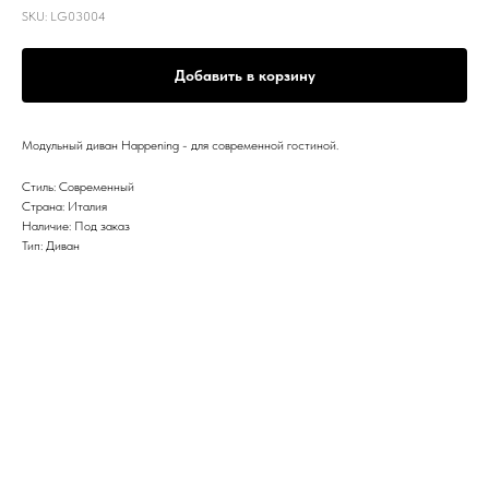
SKU:
LG03004
Добавить в корзину
Модульный диван Happening - для современной гостиной.
Стиль: Современный
Страна: Италия
Наличие: Под заказ
Тип: Диван