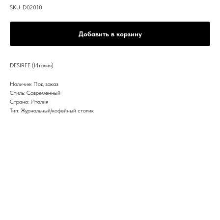
SKU:
D02010
Добавить в корзину
DESIREE (Италия)
Наличие: Под заказ
Стиль: Современный
Страна: Италия
Тип: Журнальный/кофейный столик