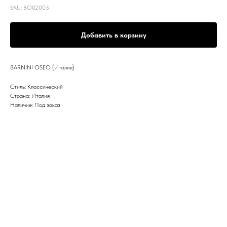
SKU:
BO02005
Добавить в корзину
BARNINI OSEO (Италия)
Стиль: Классический
Страна: Италия
Наличие: Под заказ