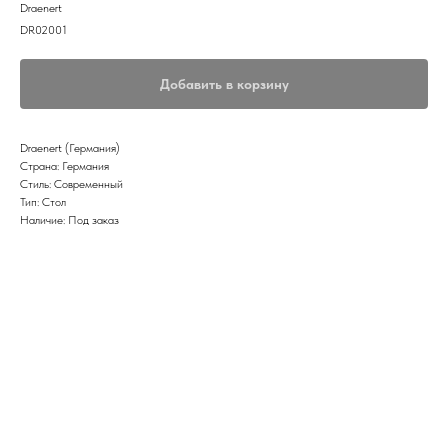
Draenert
DR02001
Добавить в корзину
Draenert (Германия)
Страна: Германия
Стиль: Современный
Тип: Стол
Наличие: Под заказ