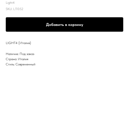
Light4
SKU:
L11052
Добавить в корзину
LIGHT4 (Италия)
Наличие: Под заказ
Страна: Италия
Стиль: Современный