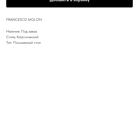
FRANCESCO MOLON
Наличие: Под заказ
Стиль: Классический
Тип: Письменный стол