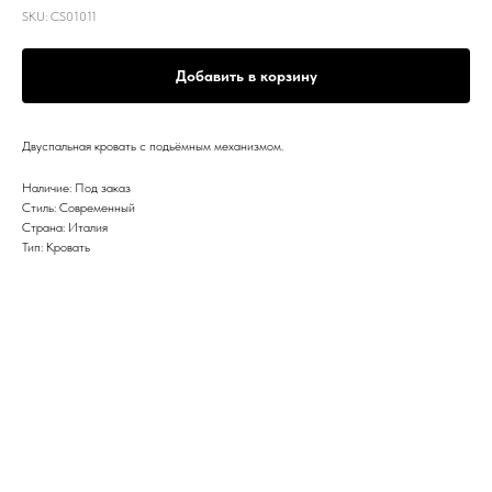
SKU:
CS01011
Добавить в корзину
Двуспальная кровать с подьёмным механизмом.
Наличие: Под заказ
Стиль: Современный
Страна: Италия
Тип: Кровать