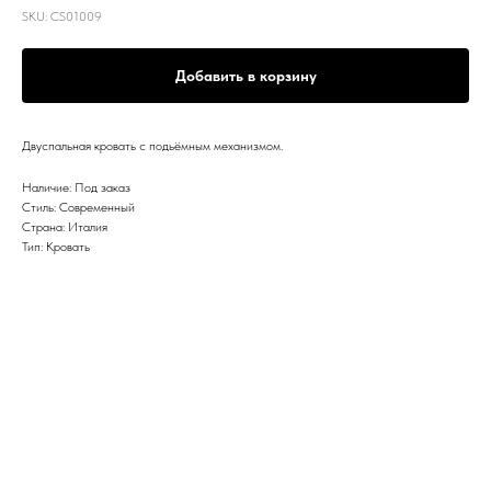
SKU:
CS01009
Добавить в корзину
Двуспальная кровать с подьёмным механизмом.
Наличие: Под заказ
Стиль: Современный
Страна: Италия
Тип: Кровать