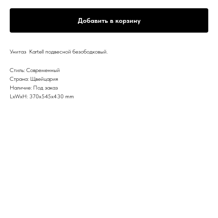
Добавить в корзину
Унитаз Kartell подвесной безободковый.
Стиль: Современный
Страна: Щвейцария
Наличие: Под заказ
LxWxH: 370x545x430 mm